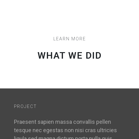
LEARN MORE
WHAT WE DID
PROJECT
Praesent sapien massa convallis pellen
tesque nec egestas non nisi cras ultricies
ligula sed magna dictum porta nulla quis